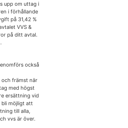
s upp om uttag i
en i förhållande
vgift på 31,42 %
savtalet VVS &
r på ditt avtal.
.
 genomförs också
t och främst när
etag med högst
re ersättning vid
li möjligt att
ing till alla,
ch vvs är över.