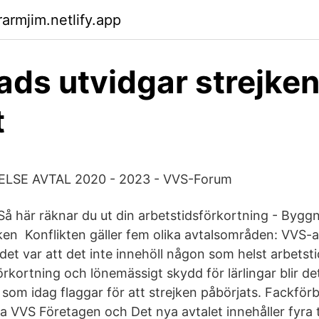
armjim.netlify.app
ds utvidgar strejke
t
SE AVTAL 2020 - 2023 - VVS-Forum
å här räknar du ut din arbetstidsförkortning - Byggn
n Konflikten gäller fem olika avtalsområden: VVS-av
udet var att det inte innehöll någon som helst arbetst
rkortning och lönemässigt skydd för lärlingar blir det
 som idag flaggar för att strejken påbörjats. Fackf
a VVS Företagen och Det nya avtalet innehåller fyra