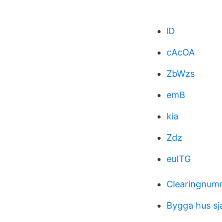
lD
cAcOA
ZbWzs
emB
kia
Zdz
euITG
Clearingnum
Bygga hus sj