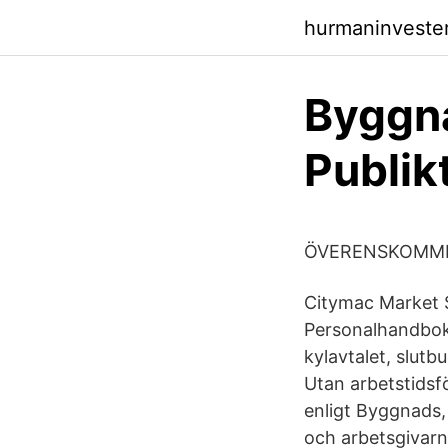
hurmaninvester
Byggna
Publik
ÖVERENSKOMMEL
Citymac Market S
Personalhandboke
kylavtalet, slutb
Utan arbetstidsfö
enligt Byggnads,
och arbetsgivarn