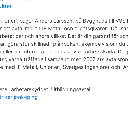
itter
m löner”, säger Anders Larsson, på Byggnads till VVS
är ett avtal mellan IF Metall och arbetsgivaren. Där s
 arbetstider och andra villkor. Det är din garanti för s
kan göra stor skillnad i plånboken, exempelvis om du bl
ller har oturen att drabbas av en arbetsskada. Din 
sgivarna träffade i samband med 2007 års avtalsrör
med IF Metall, Unionen, Sveriges Ingenjörer och Arb
te i arbetarskyddet. Utblidningsavtal.
riker jönköping