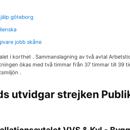
jälp göteborg
lienska
givare jobb skåne
alet i korthet . Sammanslagning av två avtal Arbetsti
tningen ökas med två timmar från 37 timmar till 39 ti
smiljön .
s utvidgar strejken Publi