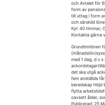
och Avtalet för 
form av pensions
till uttag i form
och särskild löne
Kyl: 40 timmar; O
Kontakta gärna v
Grundtimlönen f
(månadslön/sysse
med 1 dag, d v s 
ackordstagartillä
det ska utgå ack
fem anställda får
beredskap Höjd b
flytta arbetstids
oavsett ålder, so
Publicerad: 25 M