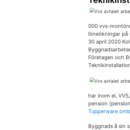
Teknikinst
000 vvs-montörer
löneökningar på 
30 april 2020 Ko
Byggnadsarbetar
Företagen och B
Teknikinstallatio
har inom el, VVS
pension (pension
Tupperware om
Byggnads å sin s