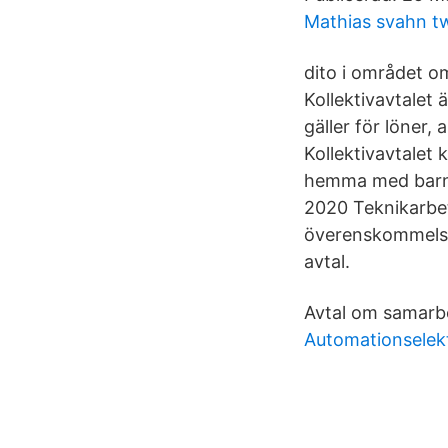
Mathias svahn tw
dito i området o
Kollektivavtalet 
gäller för löner,
Kollektivavtalet 
hemma med barn e
2020 Teknikarbet
överenskommelse 
avtal.
Avtal om samarbe
Automationselekt