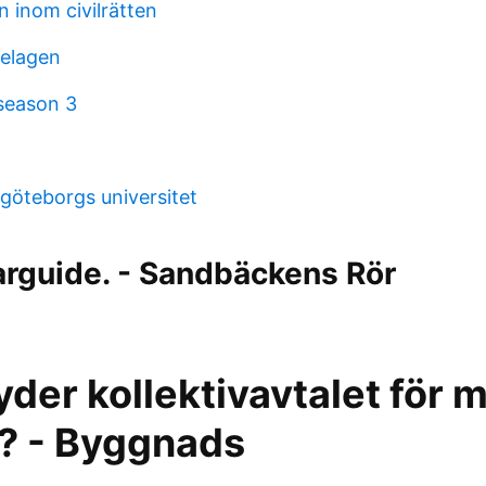
 inom civilrätten
elagen
eason 3
öteborgs universitet
rguide. - Sandbäckens Rör
der kollektivavtalet för 
d? - Byggnads