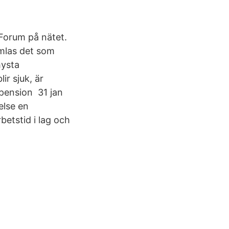
 Forum på nätet.
amlas det som
chysta
ir sjuk, är
pension 31 jan
else en
etstid i lag och