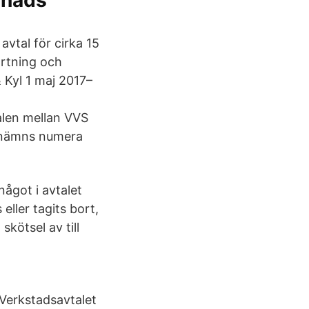
gnads
vtal för cirka 15
ortning och
 Kyl 1 maj 2017–
alen mellan VVS
enämns numera
något i avtalet
eller tagits bort,
kötsel av till
 Verkstadsavtalet