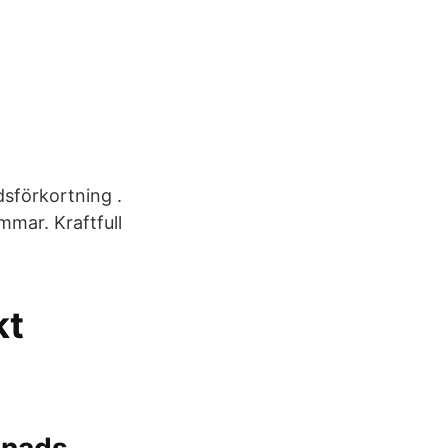
dsförkortning .
mmar. Kraftfull
kt