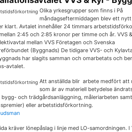
allationsavtalet VVS & Kyl - Byg
Olika yrkesgrupper som finns i På
måndagseftermiddagen blev ett nytt a
 klart. Avtalet innehåller 24 timmars arbetstidsförk
mellan 2:45 och 2:85 kronor per timme och år. VVS &
llektivavtal mellan VVS Företagen och Svenska
eförbundet (Byggnads) De tidigare VVS- och Kylavt
yggnads har slagits samman och omarbetats och b
ns-avtalet.
Att anställda blir arbete medfört att 
som är av materiell betydelse ändrats 
, bygg- och trädgårdsanläggning, måleriarbeten samt s
spremier) eller arbetstidsförkortning.
budsman
ida kräver lönepåslag i linje med LO-samordningen. I