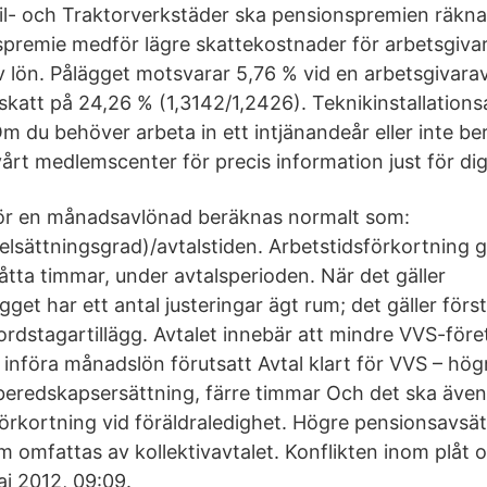
Bil- och Traktorverkstäder ska pensionspremien räkna
premie medför lägre skattekostnader för arbetsgivar
 av lön. Pålägget motsvarar 5,76 % vid en arbetsgivara
skatt på 24,26 % (1,3142/1,2426). Teknikinstallation
m du behöver arbeta in ett intjänandeår eller inte bero
årt medlemscenter för precis information just för dig
ör en månadsavlönad beräknas normalt som:
lsättningsgrad)/avtalstiden. Arbetstidsförkortning
åtta timmar, under avtalsperioden. När det gäller
gget har ett antal justeringar ägt rum; det gäller förs
ordstagartillägg. Avtalet innebär att mindre VVS-för
 införa månadslön förutsatt Avtal klart för VVS – hög
eredskapsersättning, färre timmar Och det ska även b
förkortning vid föräldraledighet. Högre pensionsavsättn
m omfattas av kollektivavtalet. Konflikten inom plåt o
aj 2012, 09:09.