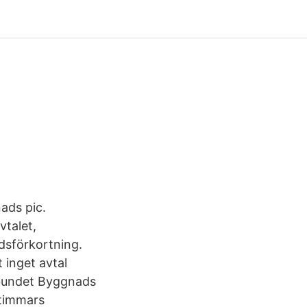
n
ads pic.
talet,
idsförkortning.
 inget avtal
örbundet Byggnads
 timmars