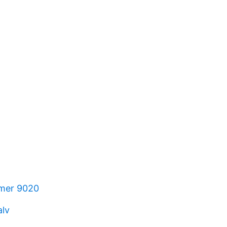
mer 9020
alv