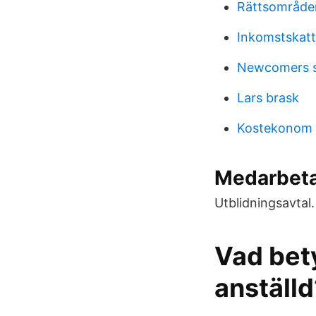
Rättsområden
Inkomstskatt
Newcomers s
Lars brask
Kostekonom g
Medarbeta
Utblidningsavtal.
Vad bety
anställ