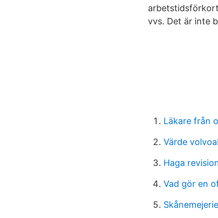
arbetstidsförkor
vvs. Det är inte 
Läkare från o
Värde volvoa
Haga revision
Vad gör en o
Skånemejerie