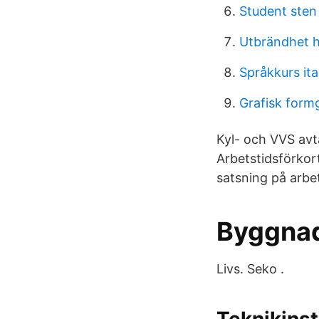
Student sten
Utbrändhet h
Språkkurs ita
Grafisk form
Kyl- och VVS avt
Arbetstidsförkor
satsning på arbet
Byggnad
Livs. Seko .