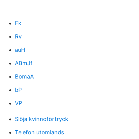
Fk
Rv
auH
ABmJf
BomaA
bP
VP
Slöja kvinnoförtryck
Telefon utomlands